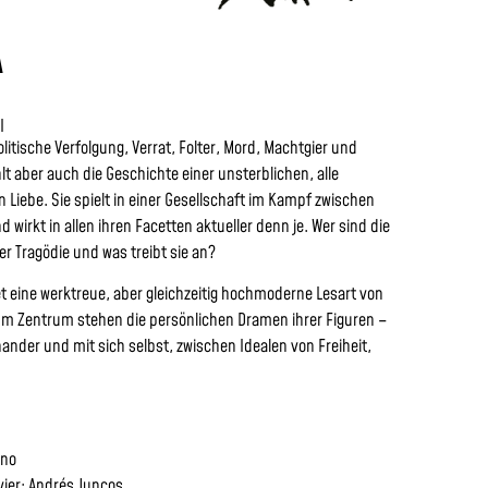
A
I
litische Verfolgung, Verrat, Folter, Mord, Machtgier und
lt aber auch die Geschichte einer unsterblichen, alle
iebe. Sie spielt in einer Gesellschaft im Kampf zwischen
 wirkt in allen ihren Facetten aktueller denn je. Wer sind die
r Tragödie und was treibt sie an?
t eine werktreue, aber gleichzeitig hochmoderne Lesart von
Im Zentrum stehen die persönlichen Dramen ihrer Figuren –
nder und mit sich selbst, zwischen Idealen von Freiheit,
ano
vier: Andrés Juncos