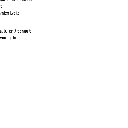
rt
amien Lycke
a, Julian Arsenault,
eeyoung Lim
I 2023, 19:30 UHR EVANGELISCHES GEMEINDEHAUS
SCHWEINFURT
I 2023, 19:30 UHR EVANGELISCHES GEMEINDEHAUS
SCHWEINFURT
FSBEGINN FÜR DIESE VORSTELLUNG AM DIENSTAG, 9. MAI 2023
KARTEN FÜR
38,-/ 33,-/ 30,-/ 24,-/ 21,- €
TICKETS