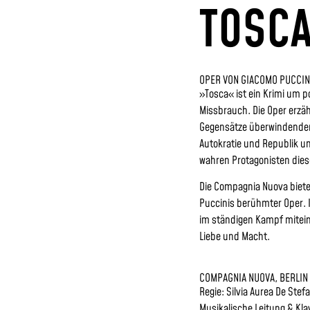
TOSC
OPER VON GIACOMO PUCCIN
»Tosca« ist ein Krimi um po
Missbrauch. Die Oper erzäh
Gegensätze überwindenden L
Autokratie und Republik und
wahren Protagonisten diese
Die Compagnia Nuova biete
Puccinis berühmter Oper. 
im ständigen Kampf miteina
Liebe und Macht.
COMPAGNIA NUOVA, BERLIN
Regie: Silvia Aurea De Stef
Musikalische Leitung & Kla