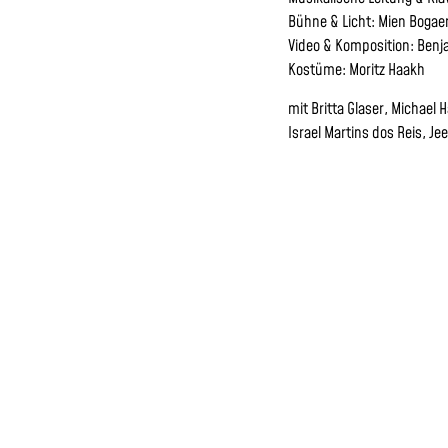
Bühne & Licht: Mien Bogae
Video & Komposition: Benj
Kostüme: Moritz Haakh
mit Britta Glaser, Michael H
Israel Martins dos Reis, J
MONTAG, 5. JUN
MITTWOCH, 7. JUN
VORVERKAU