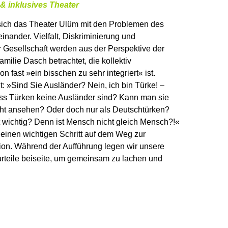
& inklusives Theater
 sich das Theater Ulüm mit den Problemen des
inander. Vielfalt, Diskriminierung und
 Gesellschaft werden aus der Perspektive der
milie Dasch betrachtet, die kollektiv
 fast »ein bisschen zu sehr integriert« ist.
: »Sind Sie Ausländer? Nein, ich bin Türke! –
ss Türken keine Ausländer sind? Kann man sie
ht ansehen? Oder doch nur als Deutschtürken?
t wichtig? Denn ist Mensch nicht gleich Mensch?!«
inen wichtigen Schritt auf dem Weg zur
tion. Während der Aufführung legen wir unsere
rteile beiseite, um gemeinsam zu lachen und
sches Theater Ulm
Hatice Onar, Rüya Kahraman, Esma Ertürk, Gülcin