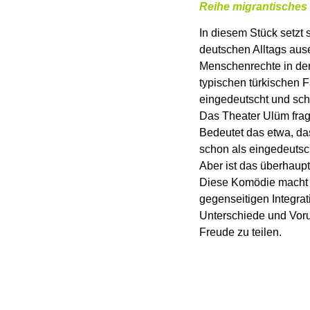
Reihe migrantisches 
In diesem Stück setzt
deutschen Alltags ause
Menschenrechte in der
typischen türkischen Fa
eingedeutscht und schon
Das Theater Ulüm fragt
Bedeutet das etwa, da
schon als eingedeutsc
Aber ist das überhaup
Diese Komödie macht e
gegenseitigen Integra
Unterschiede und Voru
Freude zu teilen.
in deutscher Sprache
Theater Ulüm – Türki
mit Atilla Cansever, 