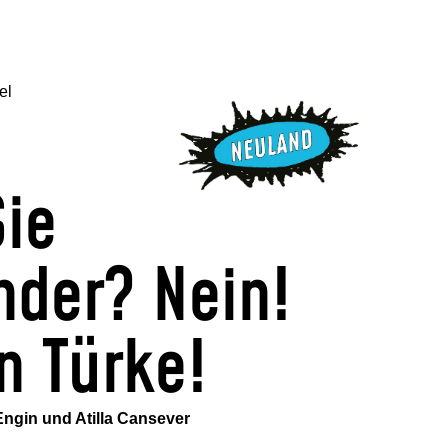
el
Sie
nder? Nein!
n Türke!
ngin und Atilla Cansever