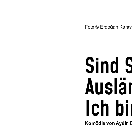
Foto © Erdoğan Karay
Sind 
Auslä
Ich bi
Komödie von Aydin E