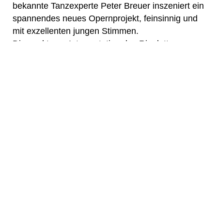
bekannte Tanzexperte Peter Breuer inszeniert ein
spannendes neues Opernprojekt, feinsinnig und
mit exzellenten jungen Stimmen.
Die werktreue Interpretation des Rigoletto
verspricht höchste ästhetische Qualität. Da der
Choreograf in seiner Kindheit viel Zeit in der
Münchner Staatsoper verbrachte, liebte er dieses
Genre von klein auf. Später war er als führender
Tanzsolist selbst Teil des Münchner
Staatsballetts. Er hat bereits diverse große
Opernstoffe als Tanztheater umgesetzt (u. a.
Carmen, Madame Butterfly, Lulu, Orfeo); auch
am Theater der Stadt Schweinfurt waren seine
Werke regelmäßig zu sehen. Seine
Konzentration aufs Wesentliche und die Leitung
vom Flügel aus lässt den Zuschauer besonders
nahe am Geschehen sein. Die exzellenten