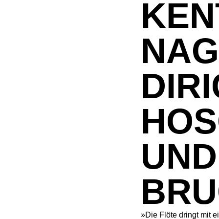
KEN
NAG
DIR
HOS
UND
BRU
»Die Flöte dringt mit 