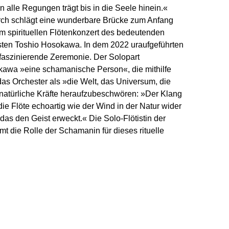
 alle Regungen trägt bis in die Seele hinein.«
arch schlägt eine wunderbare Brücke zum Anfang
m spirituellen Flötenkonzert des bedeutenden
ten Toshio Hosokawa. In dem 2022 uraufgeführten
faszinierende Zeremonie. Der Solopart
okawa »eine schamanische Person«, die mithilfe
s Orchester als »die Welt, das Universum, die
rnatürliche Kräfte heraufzubeschwören: »Der Klang
die Flöte echoartig wie der Wind in der Natur wider
das den Geist erweckt.« Die Solo-Flötistin der
 die Rolle der Schamanin für dieses rituelle
awa noch bemerkte, es sei »auch eine
Ende der Pandemie, da sie während der Corona-
t wurde«. Dazu passt, was Bruckner 1874 kurz
rstfassung seiner dritten Symphonie äußerte:
e Weltlage geistig gesehen Schwäche ist, flüchte
reibe kraftvolle Musik.« Viele Bruckner-Sätze sind
 erhabenen Stils, ergreifend durch das Ringen
le, die durch Schmerz und Leid hindurch ihren