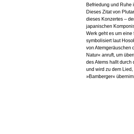
Befriedung und Ruhe in
Dieses Zitat von Plut
dieses Konzertes – de
japanischen Komponis
Werk geht es um eine 
symbolisiert laut Hos
von Atemgeräuschen da
Natur« anruft, um übe
des Atems hallt durch 
und wird zu dem Lied, 
»Bamberger« übernimmt
Stück, über das Hosok
Gebetsmusik für das 
Katastrophe komponier
nach Vollendung der E
»Weil die gegenwärtig
ich zur Stärke und sch
symphonische Gesänge
und Kämpfen einer See