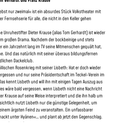
m Gerhardt und Franz Krause
bst nur zweimal« ist ein absurdes Stück Volkstheater mit
r Fernsehserie für alle, die nicht in den Keller gehen
e Unruhestifter Dieter Krause (alias Tom Gerhardt) ist wieder
nem großen Drama. Nachdem der bockbeinige und stets
r ein Jahrzehnt lang im TV seine Mitmenschen gequält hat,
hne. Und das natürlich mit seiner überaus bildungsfernen
lichen Dackelclub.
llischen Rosenkrieg mit seiner Lisbeth: Hat er doch wieder
ergessen und nur seine Präsidentschaft im Teckel-Verein im
 Das kennt Lisbeth und will ihn mit einigen Tagen Auszug aus
es wäre bald vergessen, wenn Lisbeth nicht eine Nachricht
ter Krause auf seine Weise interpretiert und die ihn halb um
sichtlich nutzt Lisbeth nur die günstige Gelegenheit, um
inem ärgsten Feind zu veranstalten. Ein unfassbarer
»nackt unter Hyänen«… und plant ab jetzt den Gegenschlag.
d gehörig aufrütteln… was auch gelingt. Aber nicht so, wie
t. Und jetzt geht es erst richtig los.