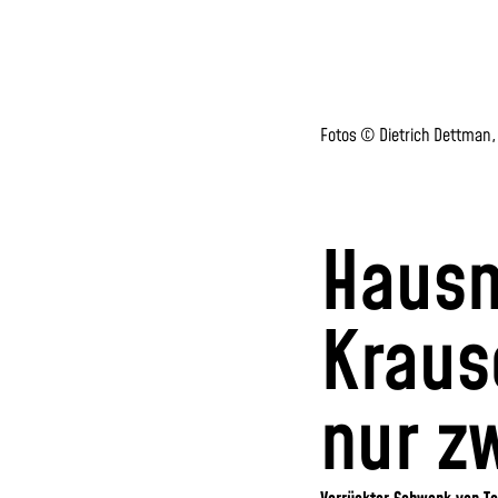
Fotos © Dietrich Dettman,
Hausm
Kraus
nur z