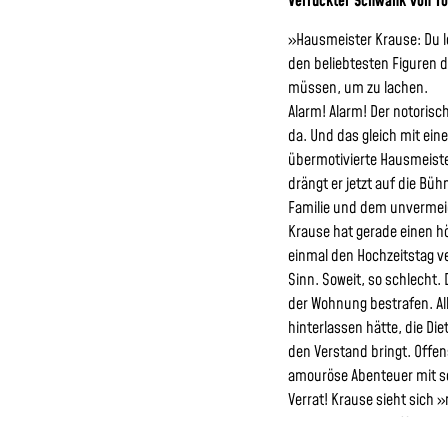
Verrückter Schwank von To
»Hausmeister Krause: Du le
den beliebtesten Figuren de
müssen, um zu lachen.
Alarm! Alarm! Der notorisch
da. Und das gleich mit ei
übermotivierte Hausmeiste
drängt er jetzt auf die Bü
Familie und dem unvermeid
Krause hat gerade einen hö
einmal den Hochzeitstag v
Sinn. Soweit, so schlecht.
der Wohnung bestrafen. All
hinterlassen hätte, die Die
den Verstand bringt. Offen
amouröse Abenteuer mit se
Verrat! Krause sieht sich 
Der soll Lisbeth treffen un
Dieter es sich vorgestellt ha