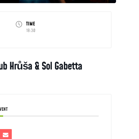
TIME
18:30
ub Hrůša & Sol Gabetta
EVENT