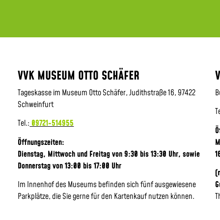
VVK MUSEUM OTTO SCHÄFER
Tageskasse im Museum Otto Schäfer, Judithstraße 16, 97422
B
Schweinfurt
T
Tel.:
09721-514955
Ö
Öffnungszeiten:
M
Dienstag, Mittwoch und Freitag von 9:30 bis 13:30 Uhr,
sowie
1
Donnerstag von 13:00 bis 17:00 Uhr
(
Im Innenhof des Museums befinden sich fünf ausgewiesene
G
Parkplätze, die Sie gerne für den Kartenkauf nutzen können.
T