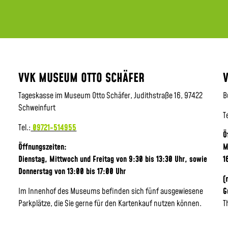
VVK MUSEUM OTTO SCHÄFER
Tageskasse im Museum Otto Schäfer, Judithstraße 16, 97422
B
Schweinfurt
T
Tel.:
09721-514955
Ö
Öffnungszeiten:
M
Dienstag, Mittwoch und Freitag von 9:30 bis 13:30 Uhr,
sowie
1
Donnerstag von 13:00 bis 17:00 Uhr
(
Im Innenhof des Museums befinden sich fünf ausgewiesene
G
Parkplätze, die Sie gerne für den Kartenkauf nutzen können.
T