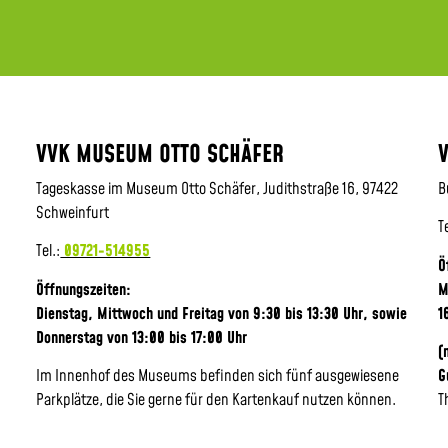
VVK MUSEUM OTTO SCHÄFER
Tageskasse im Museum Otto Schäfer, Judithstraße 16, 97422
B
Schweinfurt
T
Tel.:
09721-514955
Ö
Öffnungszeiten:
M
Dienstag, Mittwoch und Freitag von 9:30 bis 13:30 Uhr,
sowie
1
Donnerstag von 13:00 bis 17:00 Uhr
(
Im Innenhof des Museums befinden sich fünf ausgewiesene
G
Parkplätze, die Sie gerne für den Kartenkauf nutzen können.
T