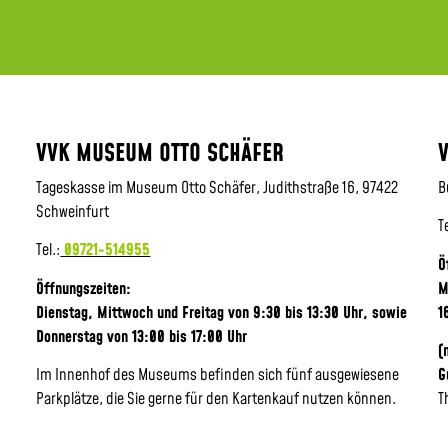
VVK MUSEUM OTTO SCHÄFER
Tageskasse im Museum Otto Schäfer, Judithstraße 16, 97422
B
Schweinfurt
T
Tel.:
09721-514955
Ö
Öffnungszeiten:
M
Dienstag, Mittwoch und Freitag von 9:30 bis 13:30 Uhr,
sowie
1
Donnerstag von 13:00 bis 17:00 Uhr
(
Im Innenhof des Museums befinden sich fünf ausgewiesene
G
Parkplätze, die Sie gerne für den Kartenkauf nutzen können.
T