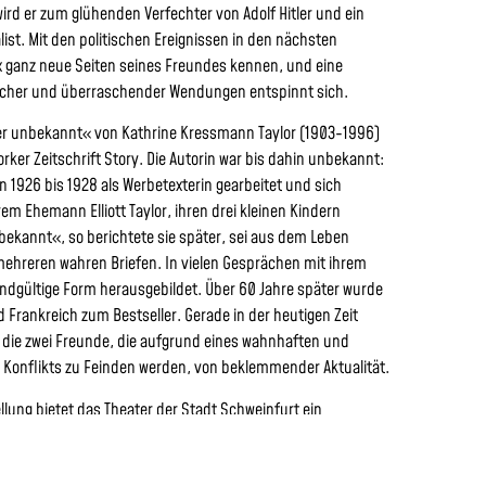
wird er zum glühenden Verfechter von Adolf Hitler und ein
ist. Mit den politischen Ereignissen in den nächsten
ax ganz neue Seiten seines Freundes kennen, und eine
ischer und überraschender Wendungen entspinnt sich.
r unbekannt« von Kathrine Kressmann Taylor (1903-1996)
rker Zeitschrift Story. Die Autorin war bis dahin unbekannt:
 1926 bis 1928 als Werbetexterin gearbeitet und sich
 Ehemann Elliott Taylor, ihren drei kleinen Kindern
kannt«, so berichtete sie später, sei aus dem Leben
mehreren wahren Briefen. In vielen Gesprächen mit ihrem
ndgültige Form herausgebildet. Über 60 Jahre später wurde
 Frankreich zum Bestseller. Gerade in der heutigen Zeit
 die zwei Freunde, die aufgrund eines wahnhaften und
n Konflikts zu Feinden werden, von beklemmender Aktualität.
llung bietet das Theater der Stadt Schweinfurt ein
tagonisten an.