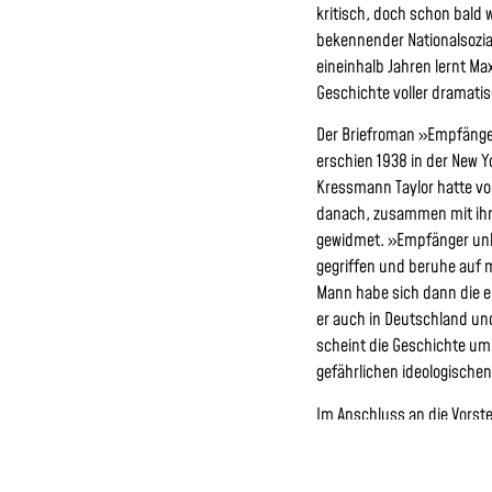
kritisch, doch schon bald 
bekennender Nationalsozial
eineinhalb Jahren lernt M
Geschichte voller dramat
Der Briefroman »Empfänge
erschien 1938 in der New Yo
Kressmann Taylor hatte von
danach, zusammen mit ihrem
gewidmet. »Empfänger unbe
gegriffen und beruhe auf 
Mann habe sich dann die e
er auch in Deutschland und
scheint die Geschichte um
gefährlichen ideologische
Im Anschluss an die Vorste
Nachgespräch mit den Pro