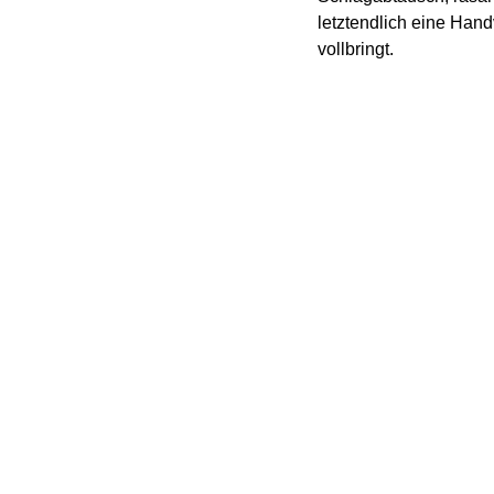
letztendlich eine Hand
vollbringt.
Theater Schloss Maßb
Regie: Ingo Pfeiffer
Bühne: Wolfgang Clau
Kostüme: Daniela Zep
Licht: Michael Manne
mit Ludwig Hohl, Anna
Programmheft
Download: