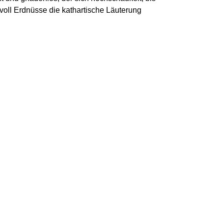
voll Erdnüsse die kathartische Läuterung
ach – Unterfränkische Landesbühne
snitzer
per
l-Wohlfromm
 Katharina Fleck, Yannick Rey
 zur Inszenierung
Donnerstag, 28. November 2024, 19:30 Uhr
Theater im Gemeindehaus
ANFAHRT