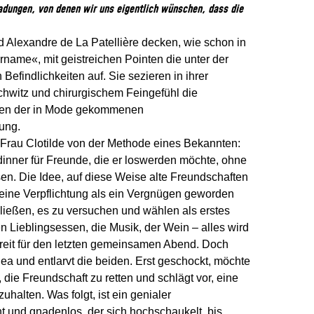
dungen, von denen wir uns eigentlich wünschen, dass die
d Alexandre de La Patellière decken, wie schon in
rname«, mit geistreichen Pointen die unter der
Befindlichkeiten auf. Sie sezieren in ihrer
chwitz und chirurgischem Feingefühl die
iten der in Mode gekommenen
ung.
r Frau Clotilde von der Methode eines Bekannten:
dinner für Freunde, die er loswerden möchte, ohne
en. Die Idee, auf diese Weise alte Freundschaften
eine Verpflichtung als ein Vergnügen geworden
chließen, es zu versuchen und wählen als erstes
 Lieblingsessen, die Musik, der Wein – alles wird
ereit für den letzten gemeinsamen Abend. Doch
a und entlarvt die beiden. Erst geschockt, möchte
die Freundschaft zu retten und schlägt vor, eine
halten. Was folgt, ist ein genialer
t und gnadenlos, der sich hochschaukelt, bis