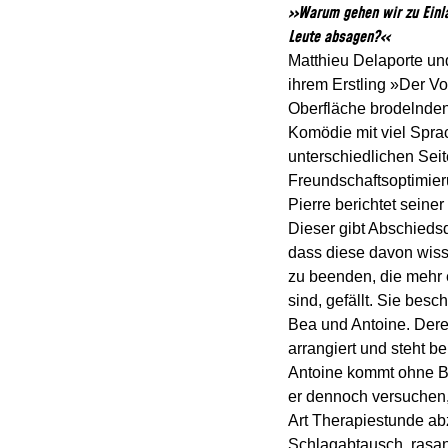
»Warum gehen wir zu Einla
Leute absagen?«
Matthieu Delaporte un
ihrem Erstling »Der Vo
Oberfläche brodelnden 
Komödie mit viel Spra
unterschiedlichen Se
Freundschaftsoptimier
Pierre berichtet seine
Dieser gibt Abschieds
dass diese davon wiss
zu beenden, die mehr 
sind, gefällt. Sie bes
Bea und Antoine. Deren
arrangiert und steht b
Antoine kommt ohne Be
er dennoch versuchen, 
Art Therapiestunde abzu
Schlagabtausch, rasan