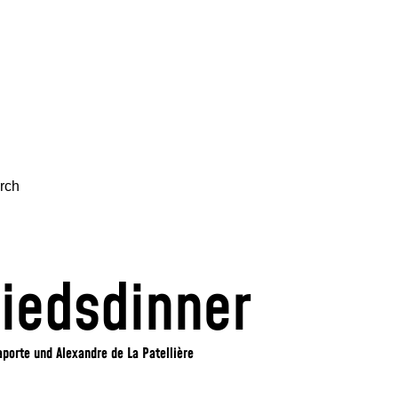
rch
iedsdinner
porte und Alexandre de La Patellière