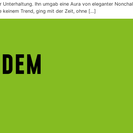
Unterhaltung. Ihn umgab eine Aura von eleganter Nonchala
 keinem Trend, ging mit der Zeit, ohne […]
 DEM