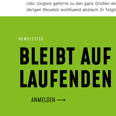
Udo Jürgens gehörte zu den ganz Großen der 
übrigen Showbiz wohltuend abstach. Er folgte
NEWSLETTER
BLEIBT AUF
LAUFENDEN
ANMELDEN ⟶