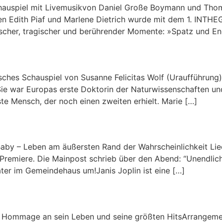
hauspiel mit Livemusikvon Daniel Große Boymann und Thom
en Edith Piaf und Marlene Dietrich wurde mit dem 1. INTH
ischer, tragischer und berührender Momente: »Spatz und Eng
hes Schauspiel von Susanne Felicitas Wolf (Uraufführung) 
ie war Europas erste Doktorin der Naturwissenschaften und
ste Mensch, der noch einen zweiten erhielt. Marie […]
Baby – Leben am äußersten Rand der Wahrscheinlichkeit Li
remiere. Die Mainpost schrieb über den Abend: “Unendlich 
ter im Gemeindehaus um!Janis Joplin ist eine […]
 Hommage an sein Leben und seine größten HitsArrangemen