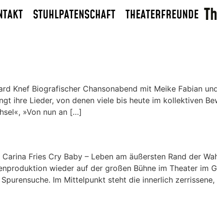
NTAKT
STUHLPATENSCHAFT
THEATERFREUNDE
ard Knef Biografischer Chansonabend mit Meike Fabian und
gt ihre Lieder, von denen viele bis heute im kollektiven Bew
hsel«, »Von nun an […]
a Carina Fries Cry Baby – Leben am äußersten Rand der Wah
igenproduktion wieder auf der großen Bühne im Theater im
 Spurensuche. Im Mittelpunkt steht die innerlich zerrissene,