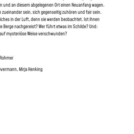
ten und an diesem abgelegenen Ort einen Neuanfang wagen.
ch zueinander sein, sich gegenseitig zuhören und fair sein.
liches in der Luft, denn sie werden beobachtet. Ist ihnen
die Berge nachgereist? Wer führt etwas im Schilde? Und:
ch auf mysteriöse Weise verschwunden?
 Rohmer
Oevermann, Mirja Henking
Freitag, 23. Januar 2026, 19:30 Uhr
(Tourneepremiere)
Samstag, 24. Januar 2026, 19:30 Uhr
Sonntag, 25. Januar 2026, 14:30 Uhr
Theater im Gemeindehaus
ANFAHRT